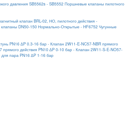
окого давления SB5562s
- SB5552 Поршневые клапаны пилотного
магнитный клапан BRL-02, НО, пилотного действия
-
е клапаны DN50-150 Нормально-Открытые
- HF6752 Чугунные
тунь PN16 ∆P 0.3-16 бар
- Клапан 2W11-E-NC57-NBR прямого
7 прямого действия PN10 ∆P 0-10 бар
- Клапан 2W11-S-E-NO57-
C для пара PN16 ∆P 1-16 бар