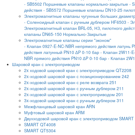
- SB5502 Поршневые клапаны нормально-закрытые
- 
действия
- SB5572 Поршневые клапаны DN10-25 пилотн
Электромагнитные клапаны чугунные больших диамет
- Соленоидный клапан с ручным дублером HF6503
- Э
Электромагнитный клапан BRL-05, НЗ, пилотного дейс
клапаны DN65-150 Нормально-Закрытые
Электромагнитные клапаны серии "эконом"
- Клапан 0927-E-NC-NBR непрямого действия латунь P
действия латунный PN10 ∆P 0-10 бар
- Клапан 2W11-E
NBR прямого действия PN10 ∆P 0-10 бар
- Клапан 2W1
Шаровой кран с электроприводом
2x ходовой шаровой кран с электроприводом QT2208
2x-ходовой шаровой кран с позиционированием 242
2x-ходовой шаровой кран с реле возврата 251
2x-ходовой шаровой кран с ручным дублером 211
2x-ходовой шаровой кран с электроприводом 201
3x-ходовой шаровой кран с ручным дублером 311
Межфланцевый шаровой кран ARN
Муфтовый шаровой кран ARM
Двухходовой шаровой кран с электроприводом SMART
SMART QT4008
SMART QT5304