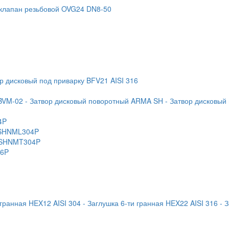
 клапан резьбовой OVG24 DN8-50
ор дисковый под приварку BFV21 AISI 316
BVM-02
- Затвор дисковый поворотный ARMA SH
- Затвор дисковый
4P
 KSHNML304P
 KSHNMT304P
16P
 гранная HEX12 AISI 304
- Заглушка 6-ти гранная HEX22 AISI 316
- 