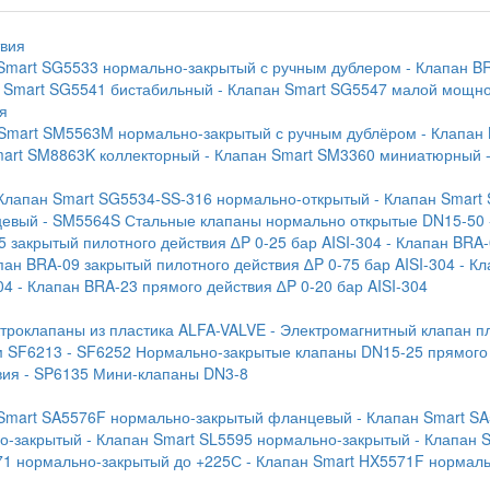
твия
 Smart SG5533 нормально-закрытый с ручным дублером
- Клапан B
н Smart SG5541 бистабильный
- Клапан Smart SG5547 малой мощн
я
 Smart SM5563M нормально-закрытый с ручным дублёром
- Клапан
mart SM8863K коллекторный
- Клапан Smart SM3360 миниатюрный
 Клапан Smart SG5534-SS-316 нормально-открытый
- Клапан Smart
цевый
- SM5564S Стальные клапаны нормально открытые DN15-50
5 закрытый пилотного действия ∆P 0-25 бар AISI-304
- Клапан BRA-
пан BRA-09 закрытый пилотного действия ∆P 0-75 бар AISI-304
- К
04
- Клапан BRA-23 прямого действия ∆P 0-20 бар AISI-304
ктроклапаны из пластика ALFA-VALVE
- Электромагнитный клапан п
м SF6213
- SF6252 Нормально-закрытые клапаны DN15-25 прямого
вия
- SP6135 Мини-клапаны DN3-8
 Smart SA5576F нормально-закрытый фланцевый
- Клапан Smart S
но-закрытый
- Клапан Smart SL5595 нормально-закрытый
- Клапан 
71 нормально-закрытый до +225С
- Клапан Smart HX5571F нормал