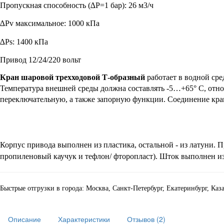
Пропускная способность
(∆P=1 бар): 26
м
3
/ч
∆Pv максимальное: 1000 кПа
∆Ps: 1400 кПа
Привод 12/24/220 вольт
Кран шаровой трехходовой Т-образный
работает в водной сре
Температура внешней среды должна составлять -5…+65° С, отно
переключательную, а также запорную функции. Соединение крана
Корпус привода выполнен из пластика, остальной - из латуни. 
пропиленовый каучук и тефлон/ фторопласт). Шток выполнен и
Быстрые отгрузки в города: Москва, Санкт-Петербург, Екатеринбург, Ка
Описание
Характеристики
Отзывов (2)