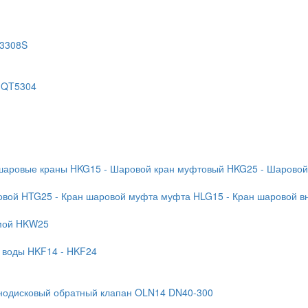
T3308S
 QT5304
 шаровые краны HKG15
- Шаровой кран муфтовый HKG25
- Шаровой
бовой HTG25
- Кран шаровой муфта муфта HLG15
- Кран шаровой в
ямой HKW25
я воды HKF14
- HKF24
нодисковый обратный клапан OLN14 DN40-300