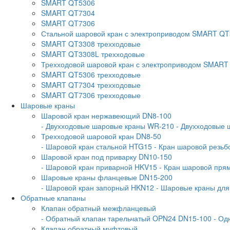
SMART QT5306
SMART QT7304
SMART QT7306
Стальной шаровой кран с электроприводом SMART Q
SMART QT3308 трехходовые
SMART QT3308L трехходовые
Трехходовой шаровой кран с электроприводом SMART
SMART QT5306 трехходовые
SMART QT7304 трехходовые
SMART QT7306 трехходовые
Шаровые краны
Шаровой кран нержавеющий DN8-100
- Двухходовые шаровые краны WR-210
- Двухходовые
Трехходовой шаровой кран DN8-50
- Шаровой кран стальной HTG15
- Кран шаровой резь
Шаровой кран под приварку DN10-150
- Шаровой кран приварной HKV15
- Кран шаровой пр
Шаровые краны фланцевые DN15-200
- Шаровой кран запорный HKN12
- Шаровые краны дл
Обратные клапаны
Клапан обратный межфланцевый
- Обратный клапан тарельчатый OPN24 DN15-100
- Од
Клапан обратный муфтовый