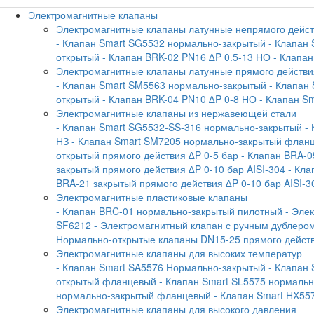
Электромагнитные клапаны
Электромагнитные клапаны латунные непрямого дейс
- Клапан Smart SG5532 нормально-закрытый
- Клапан
открытый
- Клапан BRK-02 PN16 ∆P 0.5-13 НО
- Клапа
Электромагнитные клапаны латунные прямого действи
- Клапан Smart SM5563 нормально-закрытый
- Клапан
открытый
- Клапан BRK-04 PN10 ∆P 0-8 НО
- Клапан S
Электромагнитные клапаны из нержавеющей стали
- Клапан Smart SG5532-SS-316 нормально-закрытый
-
НЗ
- Клапан Smart SM7205 нормально-закрытый флан
открытый прямого действия ∆P 0-5 бар
- Клапан BRA-0
закрытый прямого действия ∆P 0-10 бар AISI-304
- Кла
BRA-21 закрытый прямого действия ∆P 0-10 бар AISI-3
Электромагнитные пластиковые клапаны
- Клапан BRC-01 нормально-закрытый пилотный
- Эле
SF6212
- Электромагнитный клапан с ручным дублеро
Нормально-открытые клапаны DN15-25 прямого дейст
Электромагнитные клапаны для высоких температур
- Клапан Smart SA5576 Нормально-закрытый
- Клапан
открытый фланцевый
- Клапан Smart SL5575 нормаль
нормально-закрытый фланцевый
- Клапан Smart HX55
Электромагнитные клапаны для высокого давления