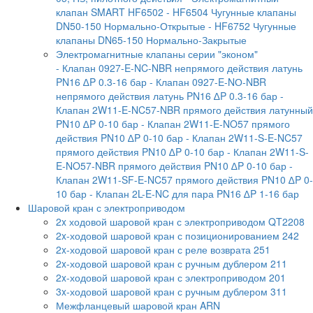
клапан SMART HF6502
- HF6504 Чугунные клапаны
DN50-150 Нормально-Открытые
- HF6752 Чугунные
клапаны DN65-150 Нормально-Закрытые
Электромагнитные клапаны серии "эконом"
- Клапан 0927-E-NC-NBR непрямого действия латунь
PN16 ∆P 0.3-16 бар
- Клапан 0927-E-NО-NBR
непрямого действия латунь PN16 ∆P 0.3-16 бар
-
Клапан 2W11-E-NC57-NBR прямого действия латунный
PN10 ∆P 0-10 бар
- Клапан 2W11-E-NO57 прямого
действия PN10 ∆P 0-10 бар
- Клапан 2W11-S-E-NC57
прямого действия PN10 ∆P 0-10 бар
- Клапан 2W11-S-
E-NO57-NBR прямого действия PN10 ∆P 0-10 бар
-
Клапан 2W11-SF-E-NC57 прямого действия PN10 ∆P 0-
10 бар
- Клапан 2L-E-NC для пара PN16 ∆P 1-16 бар
Шаровой кран с электроприводом
2x ходовой шаровой кран с электроприводом QT2208
2x-ходовой шаровой кран с позиционированием 242
2x-ходовой шаровой кран с реле возврата 251
2x-ходовой шаровой кран с ручным дублером 211
2x-ходовой шаровой кран с электроприводом 201
3x-ходовой шаровой кран с ручным дублером 311
Межфланцевый шаровой кран ARN