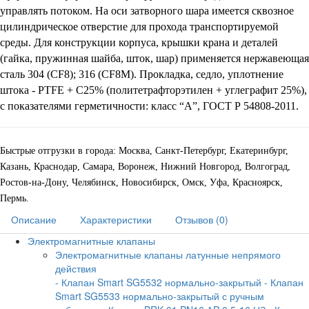
управлять потоком. На оси затворного шара имеется сквозное
цилиндрическое отверстие для прохода транспортируемой
среды. Для конструкции корпуса, крышки крана и деталей
(гайка, пружинная шайба, шток, шар) применяется нержавеющая
сталь 304 (CF8); 316 (CF8M). Прокладка, седло, уплотнение
штока - PTFE + C25% (политетрафторэтилен + углеграфит 25%),
с показателями герметичности: класс “А”, ГОСТ Р 54808-2011.
Быстрые отгрузки в города: Москва, Санкт-Петербург, Екатеринбург,
Казань, Краснодар, Самара, Воронеж, Нижний Новгород, Волгоград,
Ростов-на-Дону, Челябинск, Новосибирск, Омск, Уфа, Красноярск,
Пермь.
Описание
Характеристики
Отзывов (0)
Электромагнитные клапаны
Электромагнитные клапаны латунные непрямого
действия
- Клапан Smart SG5532 нормально-закрытый
- Клапан
Smart SG5533 нормально-закрытый с ручным