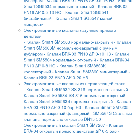
дублером
- Клапан BRK-01 PN16 ∆P 0.5-16 НЗ
- Клапан
Smart SG5534 нормально открытый
- Клапан BRK-02
PN16 ∆P 0.5-13 НО
- Клапан Smart SG5541
бистабильный
- Клапан Smart SG5547 малой
мощности
Электромагнитные клапаны латунные прямого
действия
- Клапан Smart SM5563 нормально-закрытый
- Клапан
Smart SM5563M нормально-закрытый с ручным
дублёром
- Клапан BRK-03 PN10 ∆P 0-10 НЗ
- Клапан
Smart SM5564 нормально- открытый
- Клапан BRK-04
PN10 ∆P 0-8 НО
- Клапан Smart SM8863K
коллекторный
- Клапан Smart SM3360 миниатюрный
-
Клапан BRK-23 PN20 ∆P 0-20 НЗ
Электромагнитные клапаны из нержавеющей стали
- Клапан Smart SG5532-SS-316 нормально-закрытый
-
Клапан Smart SG5534-SS-316 нормально-открытый
-
Клапан Smart SM5563S нормально-закрытый
- Клапан
BRA-03 PN10 ∆P 0-10 бар НЗ
- Клапан Smart SM7205
нормально-закрытый фланцевый
- SM5564S Стальные
клапаны нормально открытые DN15-50
-
Электромагнитный клапан Smart SM7207
- Клапан
BRA-04 открытый прямого действия ∆P 0-5 бар
-