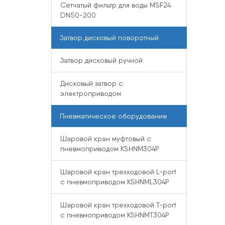
Сетчатый фильтр для воды MSF24
DN50-200
Затвор дисковый поворотный
Затвор дисковый ручной
Дисковый затвор с
электроприводом
Пневматическое оборудование
Шаровой кран муфтовый с
пневмоприводом KSHNM304P
Шаровой кран трехходовой L-port
с пневмоприводом KSHNML304P
Шаровой кран трехходовой T-port
с пневмоприводом KSHNMT304P