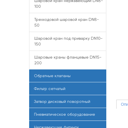
Шаровой кран нержавеющий DN8-
100
Трехходовой шаровой кран DN8-
50
Шаровой кран под приварку DN10-
150
Шаровые краны фланцевые DN15-
200
Обратные клапаны
Фильтр сетчатый
Затвор дисковый поворотный
Опи
Пневматическое оборудование
Нержавеющие фитинги