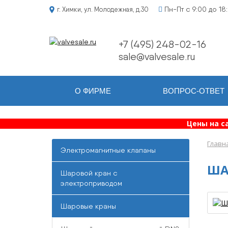
Пн-Пт с 9:00 до 18
г. Химки, ул. Молодежная, д.30
+7 (495) 248-02-16
sale@valvesale.ru
О ФИРМЕ
ВОПРОС-ОТВЕТ
Цены на с
Главн
Электромагнитные клапаны
ША
Шаровой кран с
электроприводом
Шаровые краны