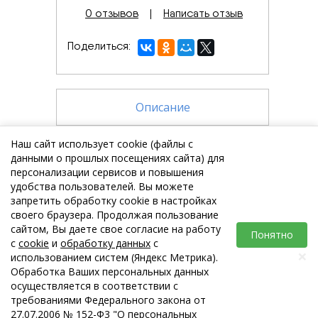
0 отзывов
|
Написать отзыв
Поделиться
Описание
Характеристики
Наш сайт использует cookie (файлы с
данными о прошлых посещениях сайта) для
персонализации сервисов и повышения
Отзывов (0)
удобства пользователей. Вы можете
запретить обработку cookie в настройках
своего браузера. Продолжая пользование
сайтом, Вы даете свое согласие на работу
Понятно
с
cookie
и
обработку данных
с
×
использованием систем (Яндекс Метрика).
Обработка Ваших персональных данных
ЗА
ЧЕСТНЫЙ
осуществляется в соответствии с
БИЗНЕС
требованиями Федерального закона от
Copyright © 2026 valvesale.
27.07.2006 № 152-Ф3 "О персональных