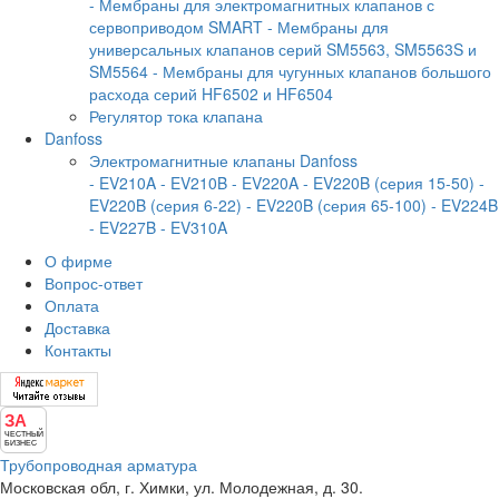
- Мембраны для электромагнитных клапанов с
сервоприводом SMART
- Мембраны для
универсальных клапанов серий SM5563, SM5563S и
SM5564
- Мембраны для чугунных клапанов большого
расхода серий HF6502 и HF6504
Регулятор тока клапана
Danfoss
Электромагнитные клапаны Danfoss
- EV210A
- EV210B
- EV220A
- EV220B (серия 15-50)
-
EV220B (серия 6-22)
- EV220B (серия 65-100)
- EV224B
- EV227B
- EV310A
О фирме
Вопрос-ответ
Оплата
Доставка
Контакты
ЗА
ЧЕСТНЫЙ
БИЗНЕС
Трубопроводная арматура
Московская обл, г. Химки, ул. Молодежная, д. 30.