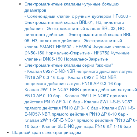
Электромагнитные клапаны чугунные больших
диаметров
- Соленоидный клапан с ручным дублером HF6503
-
Электромагнитный клапан BRL-01, НЗ, пилотного
действия
- Электромагнитный клапан BRL-02, НО,
пилотного действия
- Электромагнитный клапан BRL-
05, НЗ, пилотного действия
- Электромагнитный
клапан SMART HF6502
- HF6504 Чугунные клапаны
DN50-150 Нормально-Открытые
- HF6752 Чугунные
клапаны DN65-150 Нормально-Закрытые
Электромагнитные клапаны серии "эконом"
- Клапан 0927-E-NC-NBR непрямого действия латунь
PN16 ∆P 0.3-16 бар
- Клапан 0927-E-NО-NBR
непрямого действия латунь PN16 ∆P 0.3-16 бар
-
Клапан 2W11-E-NC57-NBR прямого действия латунный
PN10 ∆P 0-10 бар
- Клапан 2W11-E-NO57 прямого
действия PN10 ∆P 0-10 бар
- Клапан 2W11-S-E-NC57
прямого действия PN10 ∆P 0-10 бар
- Клапан 2W11-S-
E-NO57-NBR прямого действия PN10 ∆P 0-10 бар
-
Клапан 2W11-SF-E-NC57 прямого действия PN10 ∆P 0-
10 бар
- Клапан 2L-E-NC для пара PN16 ∆P 1-16 бар
Шаровой кран с электроприводом