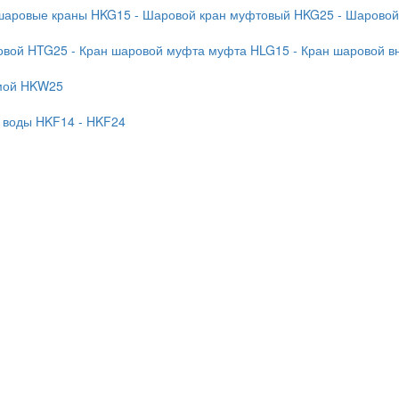
 шаровые краны HKG15
- Шаровой кран муфтовый HKG25
- Шаровой
бовой HTG25
- Кран шаровой муфта муфта HLG15
- Кран шаровой в
ямой HKW25
я воды HKF14
- HKF24