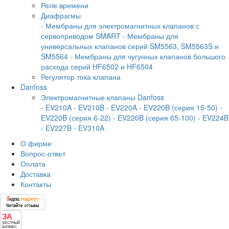
Реле времени
Диафрагмы
- Мембраны для электромагнитных клапанов с
сервоприводом SMART
- Мембраны для
универсальных клапанов серий SM5563, SM5563S и
SM5564
- Мембраны для чугунных клапанов большого
расхода серий HF6502 и HF6504
Регулятор тока клапана
Danfoss
Электромагнитные клапаны Danfoss
- EV210A
- EV210B
- EV220A
- EV220B (серия 15-50)
-
EV220B (серия 6-22)
- EV220B (серия 65-100)
- EV224B
- EV227B
- EV310A
О фирме
Вопрос-ответ
Оплата
Доставка
Контакты
ЗА
ЧЕСТНЫЙ
БИЗНЕС