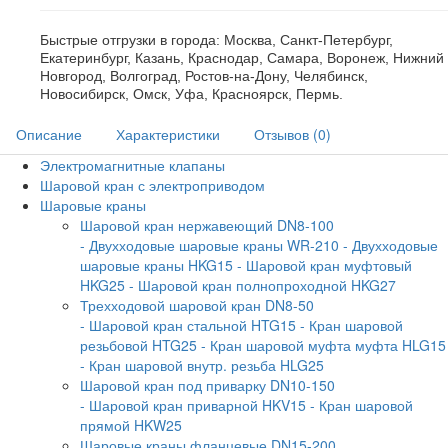
Быстрые отгрузки в города: Москва, Санкт-Петербург,
Екатеринбург, Казань, Краснодар, Самара, Воронеж, Нижний
Новгород, Волгоград, Ростов-на-Дону, Челябинск,
Новосибирск, Омск, Уфа, Красноярск, Пермь.
Описание
Характеристики
Отзывов (0)
Электромагнитные клапаны
Шаровой кран с электроприводом
Шаровые краны
Шаровой кран нержавеющий DN8-100
- Двухходовые шаровые краны WR-210
- Двухходовые
шаровые краны HKG15
- Шаровой кран муфтовый
HKG25
- Шаровой кран полнопроходной HKG27
Трехходовой шаровой кран DN8-50
- Шаровой кран стальной HTG15
- Кран шаровой
резьбовой HTG25
- Кран шаровой муфта муфта HLG15
- Кран шаровой внутр. резьба HLG25
Шаровой кран под приварку DN10-150
- Шаровой кран приварной HKV15
- Кран шаровой
прямой HKW25
Шаровые краны фланцевые DN15-200