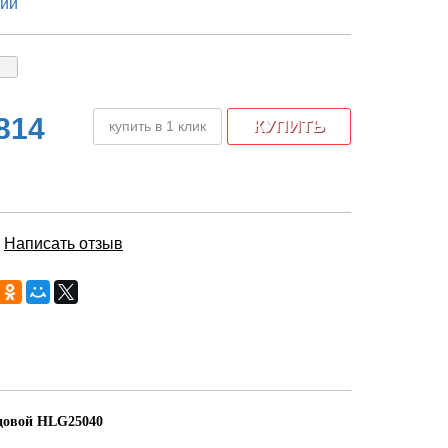
чии
814
купить в 1 клик
|
Написать отзыв
довой HLG25040