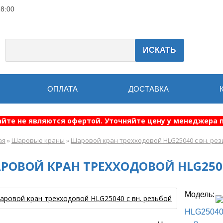
18:00
ИСКАТЬ
ОПЛАТА
ДОСТАВКА
айте не являются офертой. Уточняйте цену у менеджера п
ая
»
Шаровые краны
»
Шаровой кран трехходовой HLG25040 с вн. ре
РОВОЙ КРАН ТРЕХХОДОВОЙ HLG2504
Модель:
HLG2504