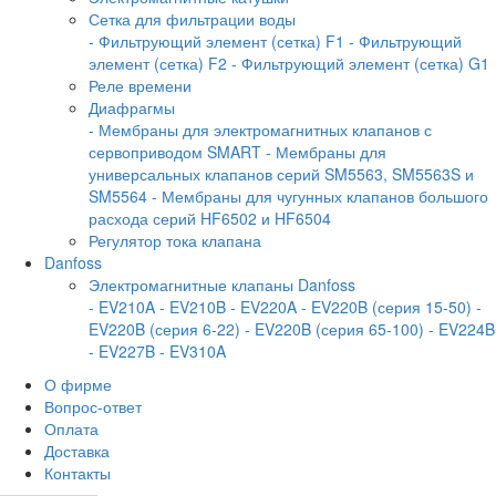
Сетка для фильтрации воды
- Фильтрующий элемент (сетка) F1
- Фильтрующий
элемент (сетка) F2
- Фильтрующий элемент (сетка) G1
Реле времени
Диафрагмы
- Мембраны для электромагнитных клапанов с
сервоприводом SMART
- Мембраны для
универсальных клапанов серий SM5563, SM5563S и
SM5564
- Мембраны для чугунных клапанов большого
расхода серий HF6502 и HF6504
Регулятор тока клапана
Danfoss
Электромагнитные клапаны Danfoss
- EV210A
- EV210B
- EV220A
- EV220B (серия 15-50)
-
EV220B (серия 6-22)
- EV220B (серия 65-100)
- EV224B
- EV227B
- EV310A
О фирме
Вопрос-ответ
Оплата
Доставка
Контакты