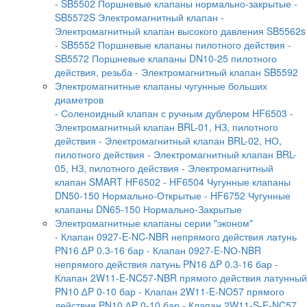
- SB5502 Поршневые клапаны нормально-закрытые
-
SB5572S Электромагнитный клапан
-
Электромагнитный клапан высокого давления SB5562s
- SB5552 Поршневые клапаны пилотного действия
-
SB5572 Поршневые клапаны DN10-25 пилотного
действия, резьба
- Электромагнитный клапан SB5592
Электромагнитные клапаны чугунные больших
диаметров
- Соленоидный клапан с ручным дублером HF6503
-
Электромагнитный клапан BRL-01, НЗ, пилотного
действия
- Электромагнитный клапан BRL-02, НО,
пилотного действия
- Электромагнитный клапан BRL-
05, НЗ, пилотного действия
- Электромагнитный
клапан SMART HF6502
- HF6504 Чугунные клапаны
DN50-150 Нормально-Открытые
- HF6752 Чугунные
клапаны DN65-150 Нормально-Закрытые
Электромагнитные клапаны серии "эконом"
- Клапан 0927-E-NC-NBR непрямого действия латунь
PN16 ∆P 0.3-16 бар
- Клапан 0927-E-NО-NBR
непрямого действия латунь PN16 ∆P 0.3-16 бар
-
Клапан 2W11-E-NC57-NBR прямого действия латунный
PN10 ∆P 0-10 бар
- Клапан 2W11-E-NO57 прямого
действия PN10 ∆P 0-10 бар
- Клапан 2W11-S-E-NC57