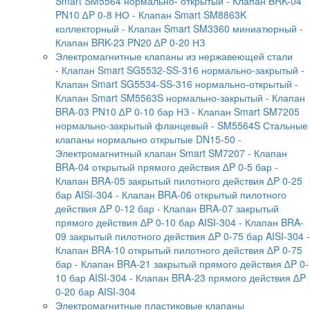
Smart SM5564 нормально- открытый
- Клапан BRK-04
PN10 ∆P 0-8 НО
- Клапан Smart SM8863K
коллекторный
- Клапан Smart SM3360 миниатюрный
-
Клапан BRK-23 PN20 ∆P 0-20 НЗ
Электромагнитные клапаны из нержавеющей стали
- Клапан Smart SG5532-SS-316 нормально-закрытый
-
Клапан Smart SG5534-SS-316 нормально-открытый
-
Клапан Smart SM5563S нормально-закрытый
- Клапан
BRA-03 PN10 ∆P 0-10 бар НЗ
- Клапан Smart SM7205
нормально-закрытый фланцевый
- SM5564S Стальные
клапаны нормально открытые DN15-50
-
Электромагнитный клапан Smart SM7207
- Клапан
BRA-04 открытый прямого действия ∆P 0-5 бар
-
Клапан BRA-05 закрытый пилотного действия ∆P 0-25
бар AISI-304
- Клапан BRA-06 открытый пилотного
действия ∆P 0-12 бар
- Клапан BRA-07 закрытый
прямого действия ∆P 0-10 бар AISI-304
- Клапан BRA-
09 закрытый пилотного действия ∆P 0-75 бар AISI-304
-
Клапан BRA-10 открытый пилотного действия ∆P 0-75
бар
- Клапан BRA-21 закрытый прямого действия ∆P 0-
10 бар AISI-304
- Клапан BRA-23 прямого действия ∆P
0-20 бар AISI-304
Электромагнитные пластиковые клапаны