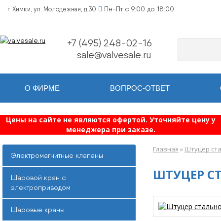
Пн-Пт с 9:00 до 18:00
г. Химки, ул. Молодежная, д.30
+7 (495) 248-02-16
sale@valvesale.ru
О ФИРМЕ
ВОПРОС-ОТВЕТ
Цены на сайте не являются офертой. Уточняйте цену у
менеджера при заказе.
Главная
»
Штуцер ст
Электромагнитные клапаны
ШТУЦЕР СТ
Шаровой кран с
электроприводом
Шаровые краны