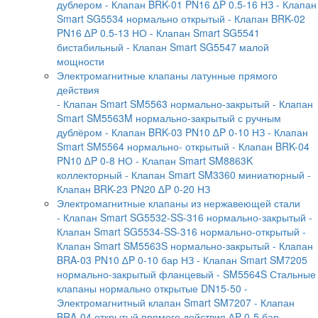
дублером
- Клапан BRK-01 PN16 ∆P 0.5-16 НЗ
- Клапан
Smart SG5534 нормально открытый
- Клапан BRK-02
PN16 ∆P 0.5-13 НО
- Клапан Smart SG5541
бистабильный
- Клапан Smart SG5547 малой
мощности
Электромагнитные клапаны латунные прямого
действия
- Клапан Smart SM5563 нормально-закрытый
- Клапан
Smart SM5563M нормально-закрытый с ручным
дублёром
- Клапан BRK-03 PN10 ∆P 0-10 НЗ
- Клапан
Smart SM5564 нормально- открытый
- Клапан BRK-04
PN10 ∆P 0-8 НО
- Клапан Smart SM8863K
коллекторный
- Клапан Smart SM3360 миниатюрный
-
Клапан BRK-23 PN20 ∆P 0-20 НЗ
Электромагнитные клапаны из нержавеющей стали
- Клапан Smart SG5532-SS-316 нормально-закрытый
-
Клапан Smart SG5534-SS-316 нормально-открытый
-
Клапан Smart SM5563S нормально-закрытый
- Клапан
BRA-03 PN10 ∆P 0-10 бар НЗ
- Клапан Smart SM7205
нормально-закрытый фланцевый
- SM5564S Стальные
клапаны нормально открытые DN15-50
-
Электромагнитный клапан Smart SM7207
- Клапан
BRA-04 открытый прямого действия ∆P 0-5 бар
-