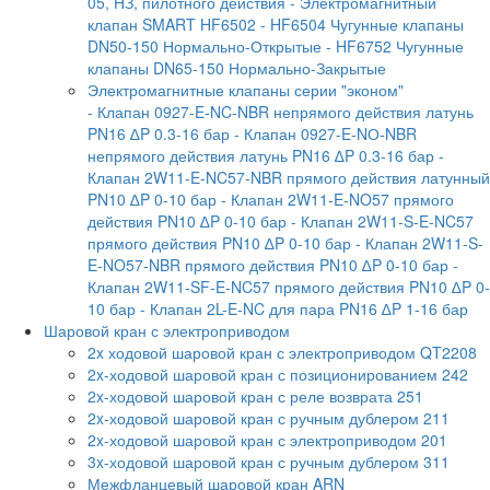
05, НЗ, пилотного действия
- Электромагнитный
клапан SMART HF6502
- HF6504 Чугунные клапаны
DN50-150 Нормально-Открытые
- HF6752 Чугунные
клапаны DN65-150 Нормально-Закрытые
Электромагнитные клапаны серии "эконом"
- Клапан 0927-E-NC-NBR непрямого действия латунь
PN16 ∆P 0.3-16 бар
- Клапан 0927-E-NО-NBR
непрямого действия латунь PN16 ∆P 0.3-16 бар
-
Клапан 2W11-E-NC57-NBR прямого действия латунный
PN10 ∆P 0-10 бар
- Клапан 2W11-E-NO57 прямого
действия PN10 ∆P 0-10 бар
- Клапан 2W11-S-E-NC57
прямого действия PN10 ∆P 0-10 бар
- Клапан 2W11-S-
E-NO57-NBR прямого действия PN10 ∆P 0-10 бар
-
Клапан 2W11-SF-E-NC57 прямого действия PN10 ∆P 0-
10 бар
- Клапан 2L-E-NC для пара PN16 ∆P 1-16 бар
Шаровой кран с электроприводом
2x ходовой шаровой кран с электроприводом QT2208
2x-ходовой шаровой кран с позиционированием 242
2x-ходовой шаровой кран с реле возврата 251
2x-ходовой шаровой кран с ручным дублером 211
2x-ходовой шаровой кран с электроприводом 201
3x-ходовой шаровой кран с ручным дублером 311
Межфланцевый шаровой кран ARN