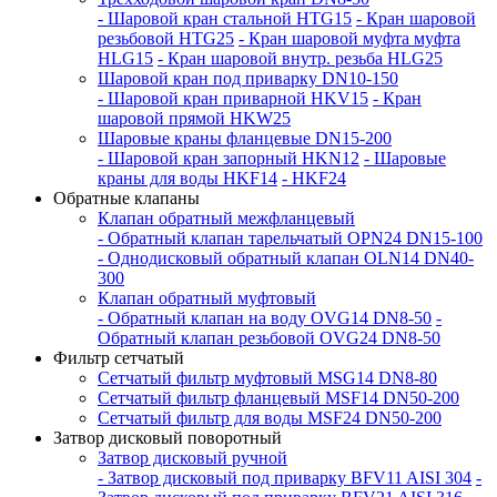
- Шаровой кран стальной HTG15
- Кран шаровой
резьбовой HTG25
- Кран шаровой муфта муфта
HLG15
- Кран шаровой внутр. резьба HLG25
Шаровой кран под приварку DN10-150
- Шаровой кран приварной HKV15
- Кран
шаровой прямой HKW25
Шаровые краны фланцевые DN15-200
- Шаровой кран запорный HKN12
- Шаровые
краны для воды HKF14
- HKF24
Обратные клапаны
Клапан обратный межфланцевый
- Обратный клапан тарельчатый OPN24 DN15-100
- Однодисковый обратный клапан OLN14 DN40-
300
Клапан обратный муфтовый
- Обратный клапан на воду OVG14 DN8-50
-
Обратный клапан резьбовой OVG24 DN8-50
Фильтр сетчатый
Сетчатый фильтр муфтовый MSG14 DN8-80
Сетчатый фильтр фланцевый MSF14 DN50-200
Сетчатый фильтр для воды MSF24 DN50-200
Затвор дисковый поворотный
Затвор дисковый ручной
- Затвор дисковый под приварку BFV11 AISI 304
-