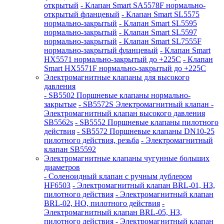
открытый
- Клапан Smart SA5578F нормально-
открытый фланцевый
- Клапан Smart SL5575
нормально-закрытый
- Клапан Smart SL5595
нормально-закрытый
- Клапан Smart SL5597
нормально-закрытый
- Клапан Smart SL7555F
нормально-закрытый фланцевый
- Клапан Smart
HX5571 нормально-закрытый до +225С
- Клапан
Smart HX5571F нормально-закрытый до +225С
Электромагнитные клапаны для высокого
давления
- SB5502 Поршневые клапаны нормально-
закрытые
- SB5572S Электромагнитный клапан
-
Электромагнитный клапан высокого давления
SB5562s
- SB5552 Поршневые клапаны пилотного
действия
- SB5572 Поршневые клапаны DN10-25
пилотного действия, резьба
- Электромагнитный
клапан SB5592
Электромагнитные клапаны чугунные больших
диаметров
- Соленоидный клапан с ручным дублером
HF6503
- Электромагнитный клапан BRL-01, НЗ,
пилотного действия
- Электромагнитный клапан
BRL-02, НО, пилотного действия
-
Электромагнитный клапан BRL-05, НЗ,
пилотного действия
- Электромагнитный клапан