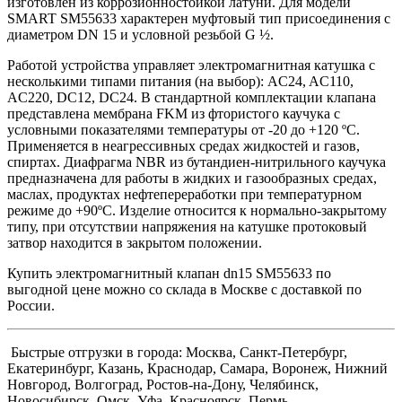
изготовлен из коррозионностойкой латуни. Для модели
SMART SM55633 характерен муфтовый тип присоединения с
диаметром DN 15 и условной резьбой G ½.
Работой устройства управляет электромагнитная катушка с
несколькими типами питания (на выбор): AC24, AC110,
AC220, DC12, DC24. В стандартной комплектации клапана
представлена мембрана FKM из фтористого каучука с
условными показателями температуры от -20 до +120 ºС.
Применяется в неагрессивных средах жидкостей и газов,
спиртах. Диафрагма NBR из бутандиен-нитрильного каучука
предназначена для работы в жидких и газообразных средах,
маслах, продуктах нефтепереработки при температурном
режиме до +90
ºС. Изделие относится к нормально-закрытому
типу, при отсутствии напряжения на катушке протоковый
затвор находится в закрытом положении.
Купить электромагнитный клапан dn15 SM55633 по
выгодной цене можно со склада в Москве с доставкой по
России.
Быстрые отгрузки в города: Москва, Санкт-Петербург,
Екатеринбург, Казань, Краснодар, Самара, Воронеж, Нижний
Новгород, Волгоград, Ростов-на-Дону, Челябинск,
Новосибирск, Омск, Уфа, Красноярск, Пермь.