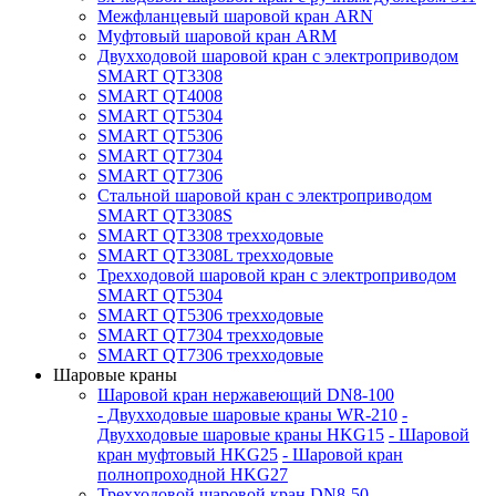
Межфланцевый шаровой кран ARN
Муфтовый шаровой кран ARM
Двухходовой шаровой кран с электроприводом
SMART QT3308
SMART QT4008
SMART QT5304
SMART QT5306
SMART QT7304
SMART QT7306
Стальной шаровой кран с электроприводом
SMART QT3308S
SMART QT3308 трехходовые
SMART QT3308L трехходовые
Трехходовой шаровой кран с электроприводом
SMART QT5304
SMART QT5306 трехходовые
SMART QT7304 трехходовые
SMART QT7306 трехходовые
Шаровые краны
Шаровой кран нержавеющий DN8-100
- Двухходовые шаровые краны WR-210
-
Двухходовые шаровые краны HKG15
- Шаровой
кран муфтовый HKG25
- Шаровой кран
полнопроходной HKG27
Трехходовой шаровой кран DN8-50