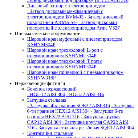
Затвор дисковый под приварку BFV21 AISI 316
Дисковый затвор с электроприводом
- Затвор дисковый межфланцевый с
электроприводом BVM-02
- Затвор дисковый
поворотный ARMA SH
- Затвор дисковый
поворотный с электроприводом Arma V527
Пневматическое оборудование
Шаровой кран муфтовый с пневмоприводом
KSHNM304P
Шаровой кран трехходовой L-port с
пневмоприводом KSHNML304P
Шаровой кран трехходовой T-port с
пневмоприводом KSHNMT304P
Шаровой кран приварной с пневмоприводом
KSHNW316P
Нержавеющие фитинги
Бочонок нержавеющий
- HGG12 AISI 304
- HGG22 AISI 316
Заглушка стальная
- Заглушка 4-х гранная SQE22 AISI 316
- Заглушка
6-ти гранная HEX12 AISI 304
- Заглушка 6-ти
гранная HEX22 AISI 316
- Заглушка круглая
CAP12 AISI 304
- Заглушка круглая CAP22 AISI
316
- Заглушка стальная резьбовая SQE12 AISI 304
Контргайки стальные