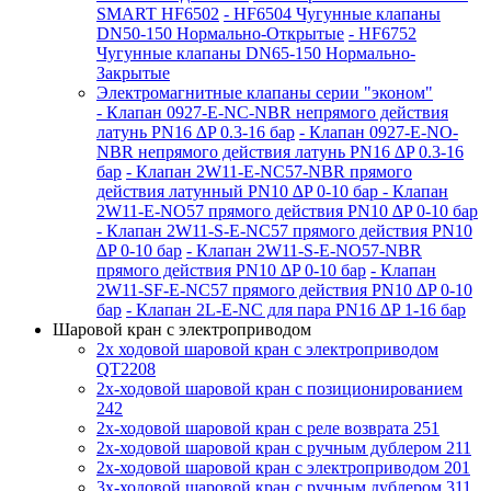
SMART HF6502
- HF6504 Чугунные клапаны
DN50-150 Нормально-Открытые
- HF6752
Чугунные клапаны DN65-150 Нормально-
Закрытые
Электромагнитные клапаны серии "эконом"
- Клапан 0927-E-NC-NBR непрямого действия
латунь PN16 ∆P 0.3-16 бар
- Клапан 0927-E-NО-
NBR непрямого действия латунь PN16 ∆P 0.3-16
бар
- Клапан 2W11-E-NC57-NBR прямого
действия латунный PN10 ∆P 0-10 бар
- Клапан
2W11-E-NO57 прямого действия PN10 ∆P 0-10 бар
- Клапан 2W11-S-E-NC57 прямого действия PN10
∆P 0-10 бар
- Клапан 2W11-S-E-NO57-NBR
прямого действия PN10 ∆P 0-10 бар
- Клапан
2W11-SF-E-NC57 прямого действия PN10 ∆P 0-10
бар
- Клапан 2L-E-NC для пара PN16 ∆P 1-16 бар
Шаровой кран с электроприводом
2x ходовой шаровой кран с электроприводом
QT2208
2x-ходовой шаровой кран с позиционированием
242
2x-ходовой шаровой кран с реле возврата 251
2x-ходовой шаровой кран с ручным дублером 211
2x-ходовой шаровой кран с электроприводом 201
3x-ходовой шаровой кран с ручным дублером 311