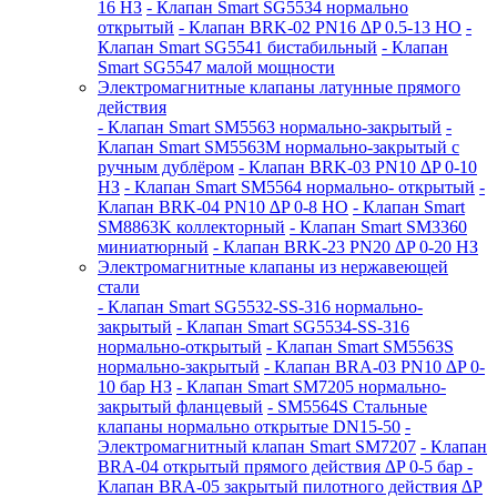
16 НЗ
- Клапан Smart SG5534 нормально
открытый
- Клапан BRK-02 PN16 ∆P 0.5-13 НО
-
Клапан Smart SG5541 бистабильный
- Клапан
Smart SG5547 малой мощности
Электромагнитные клапаны латунные прямого
действия
- Клапан Smart SM5563 нормально-закрытый
-
Клапан Smart SM5563M нормально-закрытый с
ручным дублёром
- Клапан BRK-03 PN10 ∆P 0-10
НЗ
- Клапан Smart SM5564 нормально- открытый
-
Клапан BRK-04 PN10 ∆P 0-8 НО
- Клапан Smart
SM8863K коллекторный
- Клапан Smart SM3360
миниатюрный
- Клапан BRK-23 PN20 ∆P 0-20 НЗ
Электромагнитные клапаны из нержавеющей
стали
- Клапан Smart SG5532-SS-316 нормально-
закрытый
- Клапан Smart SG5534-SS-316
нормально-открытый
- Клапан Smart SM5563S
нормально-закрытый
- Клапан BRA-03 PN10 ∆P 0-
10 бар НЗ
- Клапан Smart SM7205 нормально-
закрытый фланцевый
- SM5564S Стальные
клапаны нормально открытые DN15-50
-
Электромагнитный клапан Smart SM7207
- Клапан
BRA-04 открытый прямого действия ∆P 0-5 бар
-
Клапан BRA-05 закрытый пилотного действия ∆P