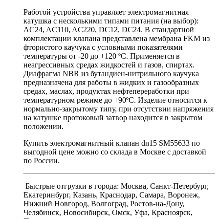
Работой устройства управляет электромагнитная
катушка с несколькими типами питания (на выбор):
AC24, AC110, AC220, DC12, DC24. В стандартной
комплектации клапана представлена мембрана FKM из
фтористого каучука с условными показателями
температуры от -20 до +120 ºС. Применяется в
неагрессивных средах жидкостей и газов, спиртах.
Диафрагма NBR из бутандиен-нитрильного каучука
предназначена для работы в жидких и газообразных
средах, маслах, продуктах нефтепереработки при
температурном режиме до +90
ºС. Изделие относится к
нормально-закрытому типу, при отсутствии напряжения
на катушке протоковый затвор находится в закрытом
положении.
Купить электромагнитный клапан dn15 SM55633 по
выгодной цене можно со склада в Москве с доставкой
по России.
Быстрые отгрузки в города: Москва, Санкт-Петербург,
Екатеринбург, Казань, Краснодар, Самара, Воронеж,
Нижний Новгород, Волгоград, Ростов-на-Дону,
Челябинск, Новосибирск, Омск, Уфа, Красноярск,