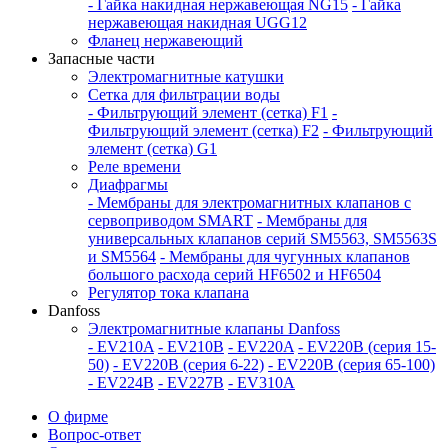
- Гайка накидная нержавеющая NG15
- Гайка
нержавеющая накидная UGG12
Фланец нержавеющий
Запасные части
Электромагнитные катушки
Сетка для фильтрации воды
- Фильтрующий элемент (сетка) F1
-
Фильтрующий элемент (сетка) F2
- Фильтрующий
элемент (сетка) G1
Реле времени
Диафрагмы
- Мембраны для электромагнитных клапанов с
сервоприводом SMART
- Мембраны для
универсальных клапанов серий SM5563, SM5563S
и SM5564
- Мембраны для чугунных клапанов
большого расхода серий HF6502 и HF6504
Регулятор тока клапана
Danfoss
Электромагнитные клапаны Danfoss
- EV210A
- EV210B
- EV220A
- EV220B (серия 15-
50)
- EV220B (серия 6-22)
- EV220B (серия 65-100)
- EV224B
- EV227B
- EV310A
О фирме
Вопрос-ответ