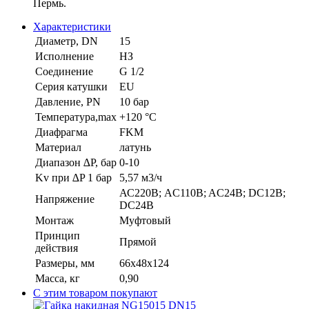
Пермь.
Характеристики
Диаметр, DN
15
Исполнение
НЗ
Соединение
G 1/2
Серия катушки
EU
Давление, PN
10 бар
Температура,max
+120 °С
Диафрагма
FKM
Материал
латунь
Диапазон ∆P, бар
0-10
Kv при ∆P 1 бар
5,57 м3/ч
АС220В; AC110B; AC24B; DC12B;
Напряжение
DC24B
Монтаж
Муфтовый
Принцип
Прямой
действия
Размеры, мм
66x48x124
Масса, кг
0,90
С этим товаром покупают