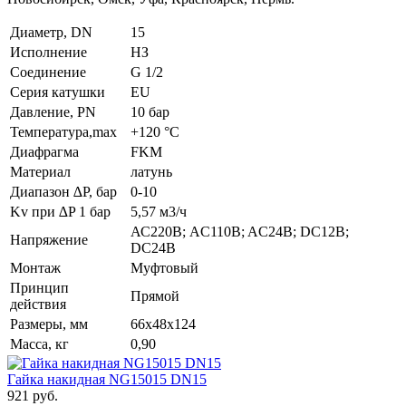
Диаметр, DN
15
Исполнение
НЗ
Соединение
G 1/2
Серия катушки
EU
Давление, PN
10 бар
Температура,max
+120 °С
Диафрагма
FKM
Материал
латунь
Диапазон ∆P, бар
0-10
Kv при ∆P 1 бар
5,57 м3/ч
АС220В; AC110B; AC24B; DC12B;
Напряжение
DC24B
Монтаж
Муфтовый
Принцип
Прямой
действия
Размеры, мм
66x48x124
Масса, кг
0,90
Гайка накидная NG15015 DN15
921 руб.