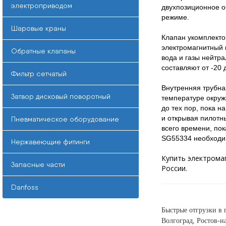
электроприводом
двухпозиционное о
режиме.
Шаровые краны
Клапан укомплекто
электромагнитный 
Обратные клапаны
вода и газы нейтр
составляют от -20 
Фильтр сетчатый
Внутренняя трубна
Затвор дисковый поворотный
температуре окруж
до тех пор, пока н
и открывая пилотн
Пневматическое оборудование
всего времени, по
SG55334
необходи
Нержавеющие фитинги
Купить электрома
Запасные части
России.
Danfoss
Быстрые отгрузки в 
Волгоград, Ростов-н