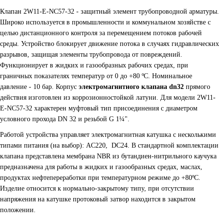
Клапан 2W11-E-NC57-32 - защитный элемент трубопроводной арматуры.
Широко используется в промышленности и коммунальном хозяйстве с
целью дистанционного контроля за перемещением потоков рабочей
среды. Устройство блокирует движение потока в случаях гидравлических
разрывов, защищая элементы трубопровода от повреждений.
Функционирует в жидких и газообразных рабочих средах, при
граничных показателях температур от 0 до +80 ºС. Номинальное
давление - 10 бар. Корпус
электромагнитного клапана dn32
прямого
действия изготовлен из коррозионностойкой латуни. Для модели 2W11-
E-NC57-32 характерен муфтовый тип присоединения с диаметром
условного прохода DN 32 и резьбой G 1¼".
Работой устройства управляет электромагнитная катушка с несколькими
типами питания (на выбор): AC220, DC24. В стандартной комплектации
клапана представлена мембрана NBR из бутандиен-нитрильного каучука
предназначена для работы в жидких и газообразных средах, маслах,
продуктах нефтепереработки при температурном режиме до +80
ºС.
Изделие относится к нормально-закрытому типу, при отсутствии
напряжения на катушке протоковый затвор находится в закрытом
положении.