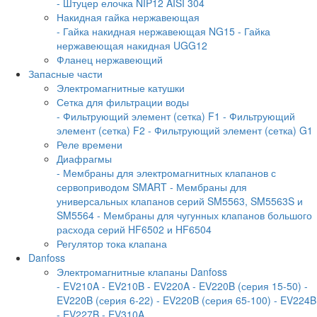
- Штуцер елочка NIP12 AISI 304
Накидная гайка нержавеющая
- Гайка накидная нержавеющая NG15
- Гайка
нержавеющая накидная UGG12
Фланец нержавеющий
Запасные части
Электромагнитные катушки
Сетка для фильтрации воды
- Фильтрующий элемент (сетка) F1
- Фильтрующий
элемент (сетка) F2
- Фильтрующий элемент (сетка) G1
Реле времени
Диафрагмы
- Мембраны для электромагнитных клапанов с
сервоприводом SMART
- Мембраны для
универсальных клапанов серий SM5563, SM5563S и
SM5564
- Мембраны для чугунных клапанов большого
расхода серий HF6502 и HF6504
Регулятор тока клапана
Danfoss
Электромагнитные клапаны Danfoss
- EV210A
- EV210B
- EV220A
- EV220B (серия 15-50)
-
EV220B (серия 6-22)
- EV220B (серия 65-100)
- EV224B
- EV227B
- EV310A