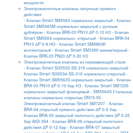
мощности
Электромагнитные клапаны латунные прямого
действия
- Клапан Smart SM5563 нормально-закрытый
- Клапан
Smart SM5563M нормально-закрытый с ручным
дублёром
- Клапан BRK-03 PN10 ∆P 0-10 НЗ
- Клапан
Smart SM5564 нормально- открытый
- Клапан BRK-04
PN10 ∆P 0-8 НО
- Клапан Smart SM8863K
коллекторный
- Клапан Smart SM3360 миниатюрный
-
Клапан BRK-23 PN20 ∆P 0-20 НЗ
Электромагнитные клапаны из нержавеющей стали
- Клапан Smart SG5532-SS-316 нормально-закрытый
-
Клапан Smart SG5534-SS-316 нормально-открытый
-
Клапан Smart SM5563S нормально-закрытый
- Клапан
BRA-03 PN10 ∆P 0-10 бар НЗ
- Клапан Smart SM7205
нормально-закрытый фланцевый
- SM5564S Стальные
клапаны нормально открытые DN15-50
-
Электромагнитный клапан Smart SM7207
- Клапан
BRA-04 открытый прямого действия ∆P 0-5 бар
-
Клапан BRA-05 закрытый пилотного действия ∆P 0-25
бар AISI-304
- Клапан BRA-06 открытый пилотного
действия ∆P 0-12 бар
- Клапан BRA-07 закрытый