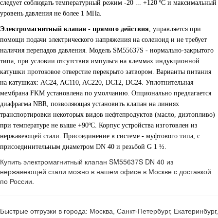
следует соблюдать температурный режим -20 ... +120 ºС и максимальный
уровень давления не более 1 МПа.
Электромагнитный клапан - прямого действия
, управляется при
помощи подачи электрического напряжения на соленоид и не требует
наличия перепадов давления. Модель SM55637S - нормально-закрытого
типа, при условии отсутствия импульса на клеммах индукционной
катушки протоковое отверстие перекрыто затвором. Варианты питания
на катушках: AC24, AC110, AC220, DC12, DC24. Уплотнительная
мембрана FKM установлена по умолчанию. Опционально предлагается
диафрагма NBR, позволяющая установить клапан на линиях
транспортировки некоторых видов нефтепродуктов (масло, дизтопливо)
при температуре не выше +90ºС. Корпус устройства изготовлен из
нержавеющей стали. Присоединение в системе - муфтового типа, с
присоединительным диаметром DN 40 и резьбой G 1 ½.
Купить электромагнитный клапан SM55637S DN 40 из
нержавеющей стали можно в нашем офисе в Москве с доставкой
по России.
Быстрые отгрузки в города: Москва, Санкт-Петербург, Екатеринбург,