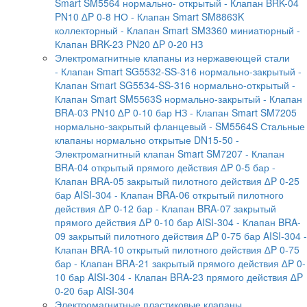
Smart SM5564 нормально- открытый
- Клапан BRK-04
PN10 ∆P 0-8 НО
- Клапан Smart SM8863K
коллекторный
- Клапан Smart SM3360 миниатюрный
-
Клапан BRK-23 PN20 ∆P 0-20 НЗ
Электромагнитные клапаны из нержавеющей стали
- Клапан Smart SG5532-SS-316 нормально-закрытый
-
Клапан Smart SG5534-SS-316 нормально-открытый
-
Клапан Smart SM5563S нормально-закрытый
- Клапан
BRA-03 PN10 ∆P 0-10 бар НЗ
- Клапан Smart SM7205
нормально-закрытый фланцевый
- SM5564S Стальные
клапаны нормально открытые DN15-50
-
Электромагнитный клапан Smart SM7207
- Клапан
BRA-04 открытый прямого действия ∆P 0-5 бар
-
Клапан BRA-05 закрытый пилотного действия ∆P 0-25
бар AISI-304
- Клапан BRA-06 открытый пилотного
действия ∆P 0-12 бар
- Клапан BRA-07 закрытый
прямого действия ∆P 0-10 бар AISI-304
- Клапан BRA-
09 закрытый пилотного действия ∆P 0-75 бар AISI-304
-
Клапан BRA-10 открытый пилотного действия ∆P 0-75
бар
- Клапан BRA-21 закрытый прямого действия ∆P 0-
10 бар AISI-304
- Клапан BRA-23 прямого действия ∆P
0-20 бар AISI-304
Электромагнитные пластиковые клапаны