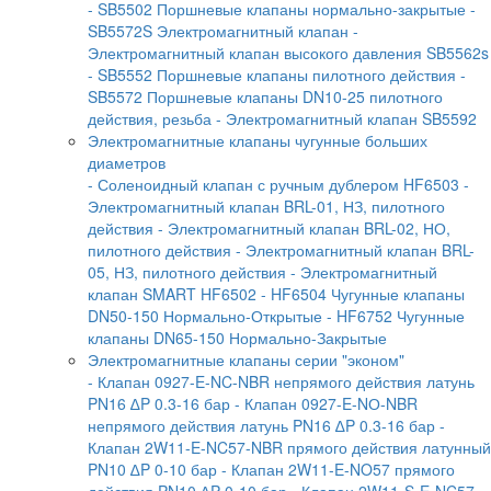
- SB5502 Поршневые клапаны нормально-закрытые
-
SB5572S Электромагнитный клапан
-
Электромагнитный клапан высокого давления SB5562s
- SB5552 Поршневые клапаны пилотного действия
-
SB5572 Поршневые клапаны DN10-25 пилотного
действия, резьба
- Электромагнитный клапан SB5592
Электромагнитные клапаны чугунные больших
диаметров
- Соленоидный клапан с ручным дублером HF6503
-
Электромагнитный клапан BRL-01, НЗ, пилотного
действия
- Электромагнитный клапан BRL-02, НО,
пилотного действия
- Электромагнитный клапан BRL-
05, НЗ, пилотного действия
- Электромагнитный
клапан SMART HF6502
- HF6504 Чугунные клапаны
DN50-150 Нормально-Открытые
- HF6752 Чугунные
клапаны DN65-150 Нормально-Закрытые
Электромагнитные клапаны серии "эконом"
- Клапан 0927-E-NC-NBR непрямого действия латунь
PN16 ∆P 0.3-16 бар
- Клапан 0927-E-NО-NBR
непрямого действия латунь PN16 ∆P 0.3-16 бар
-
Клапан 2W11-E-NC57-NBR прямого действия латунный
PN10 ∆P 0-10 бар
- Клапан 2W11-E-NO57 прямого