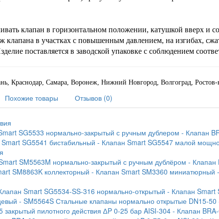
ливать клапан в горизонтальном положении, катушкой вверх и с
аж клапана в участках с повышенным давлением, на изгибах, сжа
зделие поставляется в заводской упаковке с соблюдением соот
зань, Краснодар, Самара, Воронеж, Нижний Новгород, Волгоград, Ростов
Похожие товары
Отзывов (0)
твия
 Smart SG5533 нормально-закрытый с ручным дублером
- Клапан B
н Smart SG5541 бистабильный
- Клапан Smart SG5547 малой мощн
я
 Smart SM5563M нормально-закрытый с ручным дублёром
- Клапан
mart SM8863K коллекторный
- Клапан Smart SM3360 миниатюрный
 Клапан Smart SG5534-SS-316 нормально-открытый
- Клапан Smart
цевый
- SM5564S Стальные клапаны нормально открытые DN15-50
5 закрытый пилотного действия ∆P 0-25 бар AISI-304
- Клапан BRA-