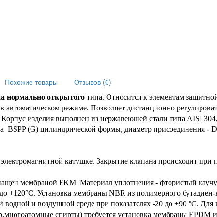
Похожие товары
Отзывов (0)
на нормально открытого
типа. Относится к элементам защитно
в автоматическом режиме. Позволяет дистанционно регулирова
Корпус изделия выполнен из нержавеющей стали типа AISI 304, 
ьба BSPP (G) цилиндрической формы, диаметр присоединения - 
к электромагнитной катушке. Закрытие клапана происходит при
щен мембраной FKM. Материал уплотнения - фтористый каучук.
 до +120°С. Установка мембраны NBR из полимерного бутадиен-н
й водной и воздушной среде при показателях -20 до +90 °С. Для
др.многоатомные спирты) требуется установка мембраны EPDM из