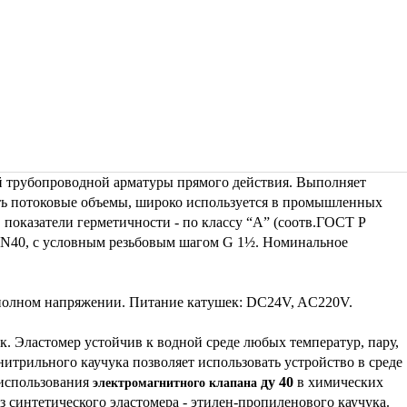
й трубопроводной арматуры прямого действия. Выполняет
ть потоковые объемы, широко используется в промышленных
показатели герметичности - по классу “А” (соотв.ГОСТ Р
DN40, с условным резьбовым шагом
G 1½. Номинальное
 полном напряжении. Питание катушек: DC24V, AC220V.
 Эластомер устойчив к водной среде любых температур, пару,
итрильного каучука позволяет использовать устройство в среде
 использования
ду 40
в химических
электромагнитного клапана
 синтетического эластомера - этилен-пропиленового каучука.