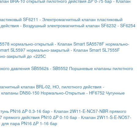
лапан BRA-10 открытый пилотного действия ∆P 0-75 бар
- Клапан
ластиковый SF6211
- Электромагнитный клапан пластиковый
 действия
- Воздушный электромагнитный клапан SF6232
- SF6254
A5578 нормально-открытый
- Клапан Smart SA5578F нормально-
Smart SL5597 нормально-закрытый
- Клапан Smart SL7555F
ьно-закрытый до +225С
окого давления SB5562s
- SB5552 Поршневые клапаны пилотного
магнитный клапан BRL-02, НО, пилотного действия
-
е клапаны DN50-150 Нормально-Открытые
- HF6752 Чугунные
тунь PN16 ∆P 0.3-16 бар
- Клапан 2W11-E-NC57-NBR прямого
7 прямого действия PN10 ∆P 0-10 бар
- Клапан 2W11-S-E-NO57-
C для пара PN16 ∆P 1-16 бар