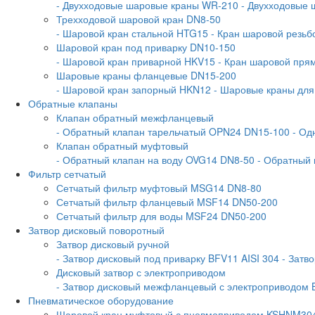
- Двухходовые шаровые краны WR-210
- Двухходовые
Трехходовой шаровой кран DN8-50
- Шаровой кран стальной HTG15
- Кран шаровой резь
Шаровой кран под приварку DN10-150
- Шаровой кран приварной HKV15
- Кран шаровой пр
Шаровые краны фланцевые DN15-200
- Шаровой кран запорный HKN12
- Шаровые краны дл
Обратные клапаны
Клапан обратный межфланцевый
- Обратный клапан тарельчатый OPN24 DN15-100
- Од
Клапан обратный муфтовый
- Обратный клапан на воду OVG14 DN8-50
- Обратный
Фильтр сетчатый
Сетчатый фильтр муфтовый MSG14 DN8-80
Сетчатый фильтр фланцевый MSF14 DN50-200
Сетчатый фильтр для воды MSF24 DN50-200
Затвор дисковый поворотный
Затвор дисковый ручной
- Затвор дисковый под приварку BFV11 AISI 304
- Затв
Дисковый затвор с электроприводом
- Затвор дисковый межфланцевый с электроприводом 
Пневматическое оборудование
Шаровой кран муфтовый с пневмоприводом KSHNM30