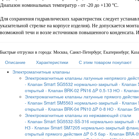
Диапазон номинальных температур - от -20 до +130 °С.
Для сохранения гидравлических характеристик следует устанав
указательной стрелке на корпусе изделия). Не допускается монт
возможной течи и возле источников повышенного конденсата. И
Быстрые отгрузки в города: Москва, Санкт-Петербург, Екатеринбург, Ка
Описание
Характеристики
С этим товаром покупают
Электромагнитные клапаны
Электромагнитные клапаны латунные непрямого дейс
- Клапан Smart SG5532 нормально-закрытый
- Клапан
открытый
- Клапан BRK-02 PN16 ∆P 0.5-13 НО
- Клапа
Электромагнитные клапаны латунные прямого действи
- Клапан Smart SM5563 нормально-закрытый
- Клапан
открытый
- Клапан BRK-04 PN10 ∆P 0-8 НО
- Клапан S
Электромагнитные клапаны из нержавеющей стали
- Клапан Smart SG5532-SS-316 нормально-закрытый
-
НЗ
- Клапан Smart SM7205 нормально-закрытый флан
открытый прямого действия ∆P 0-5 бар
- Клапан BRA-0