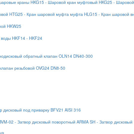
 шаровые краны HKG15
- Шаровой кран муфтовый HKG25
- Шаровой
бовой HTG25
- Кран шаровой муфта муфта HLG15
- Кран шаровой в
ямой HKW25
я воды HKF14
- HKF24
нодисковый обратный клапан OLN14 DN40-300
 клапан резьбовой OVG24 DN8-50
ор дисковый под приварку BFV21 AISI 316
BVM-02
- Затвор дисковый поворотный ARMA SH
- Затвор дисковый
4P