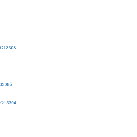
 QT3308
T3308S
 QT5304