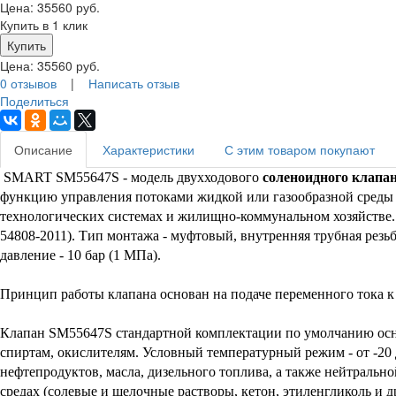
Цена:
35560
руб.
Купить в 1 клик
Цена:
35560
руб.
0 отзывов
|
Написать отзыв
Поделиться
Описание
Характеристики
С этим товаром покупают
SMART
SM55647S - модель двухходового
соленоидного клапа
функцию управления потоками жидкой или газообразной среды 
технологических системах и жилищно-коммунальном хозяйстве. 
54808-2011).
Тип монтажа - муфтовый, внутренняя трубная рез
давление - 10 бар (1 МПа).
Принцип работы клапана основан на подаче переменного тока 
Клапан SM55647S стандартной комплектации по умолчанию осна
спиртам, окислителям. Условный температурный режим - от -20
нефтепродуктов, масла, дизельного топлива, а также нейтрально
средах (солевые и щелочные растворы, кетон, этиленгликоль и 