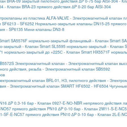
пан BRA-09 закрытый пилотного действия ∆P 0-75 бар AISI-304
- К
04
- Клапан BRA-23 прямого действия ∆P 0-20 бар AISI-304
ктроклапаны из пластика ALFA-VALVE
- Электромагнитный клапан п
м SF6213
- SF6252 Нормально-закрытые клапаны DN15-25 прямого
вия
- SP6135 Мини-клапаны DN3-8
 Smart SA5576F нормально-закрытый фланцевый
- Клапан Smart S
но-закрытый
- Клапан Smart SL5595 нормально-закрытый
- Клапан 
71 нормально-закрытый до +225С
- Клапан Smart HX5571F нормал
SB5572S Электромагнитный клапан
- Электромагнитный клапан выс
ого действия, резьба
- Электромагнитный клапан SB5592
ров
лектромагнитный клапан BRL-01, НЗ, пилотного действия
- Электро
твия
- Электромагнитный клапан SMART HF6502
- HF6504 Чугунны
N16 ∆P 0.3-16 бар
- Клапан 0927-E-NО-NBR непрямого действия ла
-NO57 прямого действия PN10 ∆P 0-10 бар
- Клапан 2W11-S-E-NC5
1-SF-E-NC57 прямого действия PN10 ∆P 0-10 бар
- Клапан 2L-E-N