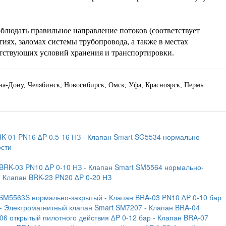
облюдать правильное направление потоков (соответствует
тиях, заломах системы трубопровода, а также в местах
ветствующих условий хранения и транспортировки.
-на-Дону, Челябинск, Новосибирск, Омск, Уфа, Красноярск, Пермь.
RK-01 PN16 ∆P 0.5-16 НЗ
- Клапан Smart SG5534 нормально
ости
 BRK-03 PN10 ∆P 0-10 НЗ
- Клапан Smart SM5564 нормально-
- Клапан BRK-23 PN20 ∆P 0-20 НЗ
 SM5563S нормально-закрытый
- Клапан BRA-03 PN10 ∆P 0-10 бар
- Электромагнитный клапан Smart SM7207
- Клапан BRA-04
06 открытый пилотного действия ∆P 0-12 бар
- Клапан BRA-07