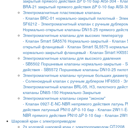
закрытый прямого действия ∆P 0-10 бар AISI-304
- Кла
BRA-21 закрытый прямого действия ∆P 0-10 бар AISI-3
Электромагнитные пластиковые клапаны
- Клапан BRC-01 нормально-закрытый пилотный
- Эле
SF6212
- Электромагнитный клапан с ручным дублеро
Нормально-открытые клапаны DN15-25 прямого дейст
Электромагнитные клапаны для высоких температур
- Клапан Smart SA5576 Нормально-закрытый
- Клапан
открытый фланцевый
- Клапан Smart SL5575 нормаль
нормально-закрытый фланцевый
- Клапан Smart HX55
Электромагнитные клапаны для высокого давления
- SB5502 Поршневые клапаны нормально-закрытые
- 
действия
- SB5572 Поршневые клапаны DN10-25 пилотн
Электромагнитные клапаны чугунные больших диамет
- Соленоидный клапан с ручным дублером HF6503
- Э
Электромагнитный клапан BRL-05, НЗ, пилотного дейс
клапаны DN65-150 Нормально-Закрытые
Электромагнитные клапаны серии "эконом"
- Клапан 0927-E-NC-NBR непрямого действия латунь P
действия латунный PN10 ∆P 0-10 бар
- Клапан 2W11-E
NBR прямого действия PN10 ∆P 0-10 бар
- Клапан 2W1
Шаровой кран с электроприводом
2x ходовой шаровой кран с электроприводом QT2208